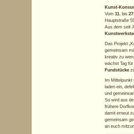
Kunst-Konsu
Vom
11.
bis
27
Hauptstraße 55
Aus dem seit J
Kunstwerksta
Das Projekt „K
gemeinsam mit
kreativ zu wer
wächst Tag für
Fundstücke
zu
Im Mittelpunkt
laden ein, def
und gemeinsam
So wird aus de
frühere Dorfko
damit erneut z
gemeinsam gest
an euch mitzu