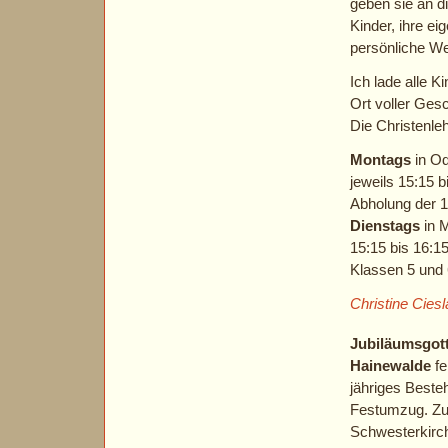
geben sie an di
Kinder, ihre e
persönliche We
Ich lade alle K
Ort voller Ges
Die Christenleh
Montags
in Od
jeweils 15:15 
Abholung der 1
Dienstags
in M
15:15 bis 16:1
Klassen 5 und
Christine Ciesl
Jubiläumsgot
Hainewalde
fe
jähriges Beste
Festumzug. 
Schwesterkirc